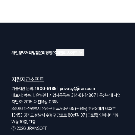
expand_more
개인정보처리방침
윤리경영
open_in_new
패밀리 사이트
지란지교소프트
기술지원 문의:
1600-9185
|
privacy@jiran.com
대표자: 박승애, 유병완 | 사업자등록증: 314-81-14867 | 통신판매 사업
자번호: 2015-대전유성-0318
34016 대전광역시 유성구 테크노3로 65 (관평동) 한신S메카 603호
13453 경기도 성남시 수정구 금토로 80번길 37 (금토동) 인피니티타워
W동 10층, 11층
ⓒ 2026 JIRANSOFT