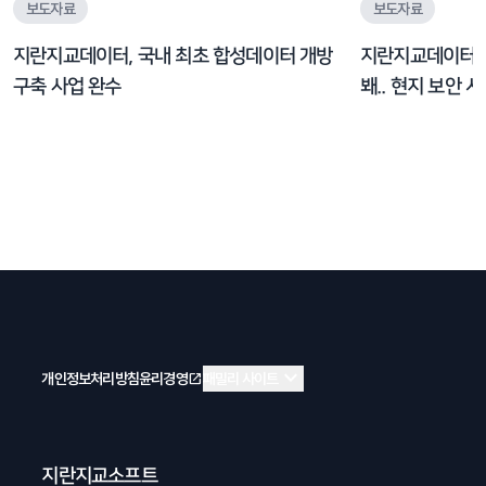
보도자료
보도자료
지란지교데이터, 국내 최초 합성데이터 개방
지란지교데이터, 日
구축 사업 완수
봬.. 현지 보안 
expand_more
개인정보처리방침
윤리경영
open_in_new
패밀리 사이트
지란지교소프트